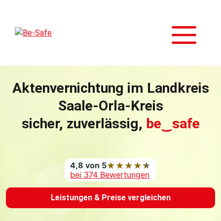
Zum
Inhalt
M
springen
Aktenvernichtung im Landkreis
Saale-Orla-Kreis
sicher, zuverlässig,
be‿safe
4,8 von 5
★
★
★
★
★
bei 374 Bewertungen
Leistungen & Preise vergleichen