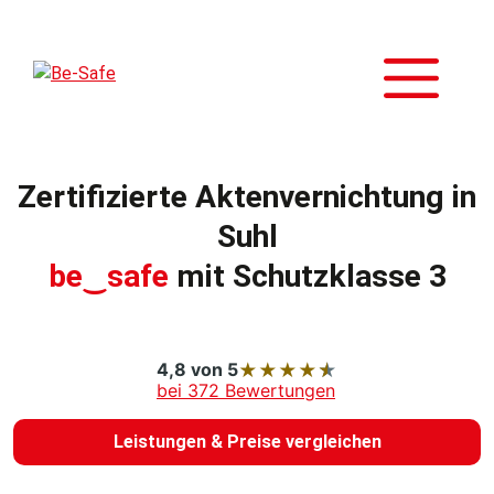
Zum
Inhalt
M
springen
Zertifizierte Aktenvernichtung in
Suhl
be‿safe
mit Schutzklasse 3
4,8 von 5
★
★
★
★
★
bei 372 Bewertungen
Leistungen & Preise vergleichen