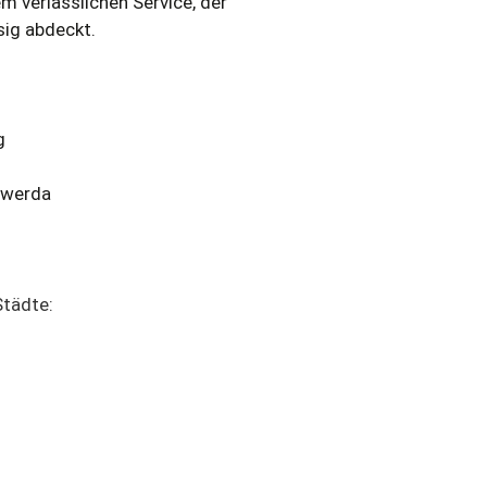
m verlässlichen Service, der
ig abdeckt.
g
swerda
tädte: