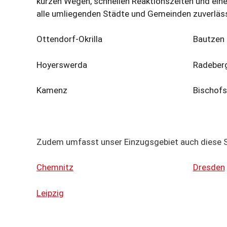
kurzen Wegen, schnellen Reaktionszeiten und eine
alle umliegenden Städte und Gemeinden zuverläss
Ottendorf-Okrilla
Bautzen
Hoyerswerda
Radeber
Kamenz
Bischof
Zudem umfasst unser Einzugsgebiet auch diese S
Chemnitz
Dresden
Leipzig