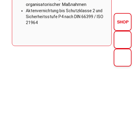
organisatorischer Maßnahmen
Aktenvernichtung bis Schutzklasse 2 und
Sicherheitsstufe P4 nach DIN 66399 / ISO
SHOP
21964
Tele
Kont