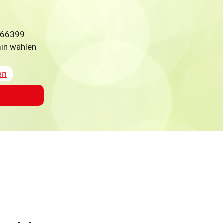
 66399
min wählen
en
n