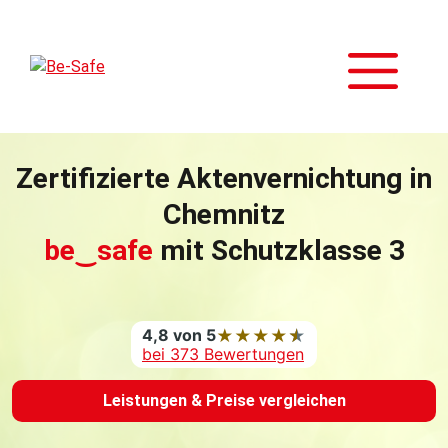
Zum
Inhalt
M
springen
Zertifizierte Aktenvernichtung in
Chemnitz
be‿safe
mit Schutzklasse 3
4,8 von 5
★
★
★
★
★
bei 373 Bewertungen
Leistungen & Preise vergleichen