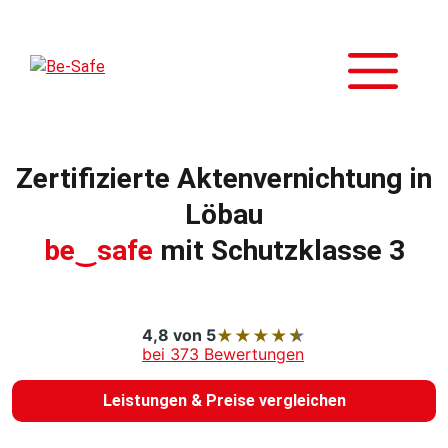
Zum
Inhalt
M
springen
Zertifizierte Aktenvernichtung in
Löbau
be‿safe
mit Schutzklasse 3
4,8 von 5
★
★
★
★
★
bei 373 Bewertungen
Leistungen & Preise vergleichen